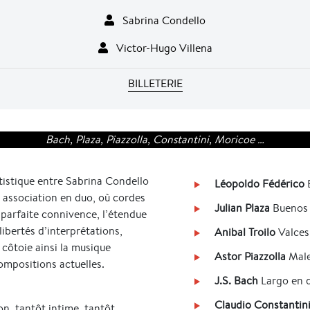
Sabrina Condello
Victor-Hugo Villena
BILLETERIE
Bach, Plaza, Piazzolla, Constantini, Moricoe …
tistique entre Sabrina Condello
Léopoldo Fédérico
E
e association en duo, où cordes
Julian Plaza
Buenos 
parfaite connivence, l’étendue
 libertés d’interprétations,
Anibal Troilo
Valces
 côtoie ainsi la musique
Astor Piazzolla
Mal
compositions actuelles.
J.S. Bach
Largo en d
Claudio Constantin
on, tantôt intime, tantôt