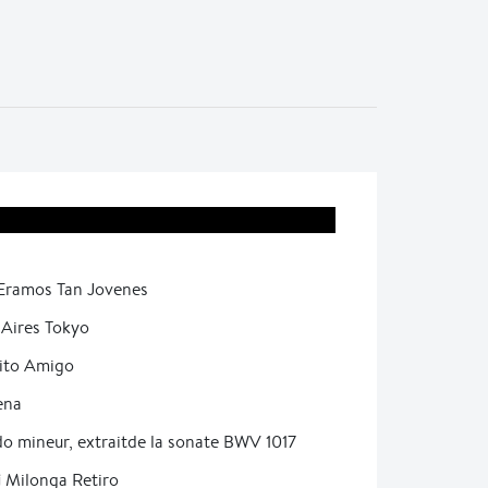
ramos Tan Jovenes
Aires Tokyo
ito Amigo
ena
o mineur, extraitde la sonate BWV 1017
i
Milonga Retiro