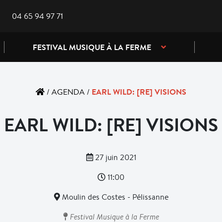
04 65 94 97 71
FESTIVAL MUSIQUE À LA FERME
EARL WILD: [RE] VISIONS
/
AGENDA
/
EARL WILD: [RE] VISIONS
27 juin 2021
11:00
Moulin des Costes - Pélissanne
Festival Musique à la Ferme