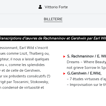
Vittorio Forte
BILLETERIE
ranscriptions d’œuvres de Rachmaninov et Gershwin par Earl Wi
ssionnant, Earl Wild s’inscrit
ques comme Liszt, Thalberg ou,
S. Rachmaninov / E. Wi
teur, il nous a laissé quelques
Dreams – Where Beauty 
ons », comme les splendides
not grieve Sorrow In Sp
et de celle de Gershwin.
G.Gershwin / E.Wild,
r six présidents consécutifs (!)
– 7 études virtuoses d’
igé par Toscanini, Stokowsky,
– Improvisation sur le
n condensé de virtuosité et