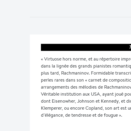
T
« Virtuose hors norme, et au répertoire impre
dans la lignée des grands pianistes romanti
plus tard, Rachmaninov. Formidable transcrip
perles rares dans son « carnet de compositi
arrangements des mélodies de Rachmaninov 
Véritable institution aux USA, ayant joué pou
dont Eisenowher, Johnson et Kennedy, et dir
Klemperer, ou encore Copland, son art est u
d’élégance, de tendresse et de fougue ».