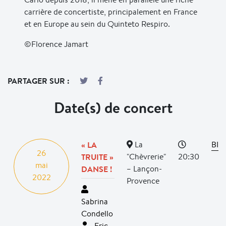
carrière de concertiste, principalement en France
et en Europe au sein du Quinteto Respiro.
©Florence Jamart
PARTAGER SUR :
Date(s) de concert
« LA
La
BIL
26
TRUITE »
"Chèvrerie"
20:30
mai
DANSE !
– Lançon-
2022
Provence
Sabrina
Condello
Eric-