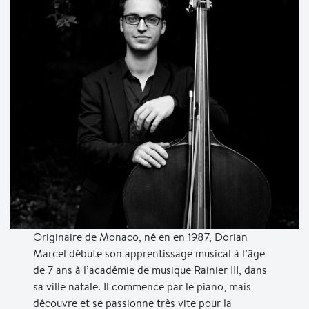
Originaire de Monaco, né en en 1987, Dorian
Marcel débute son apprentissage musical à l’âge
de 7 ans à l’académie de musique Rainier III, dans
sa ville natale. Il commence par le piano, mais
découvre et se passionne très vite pour la