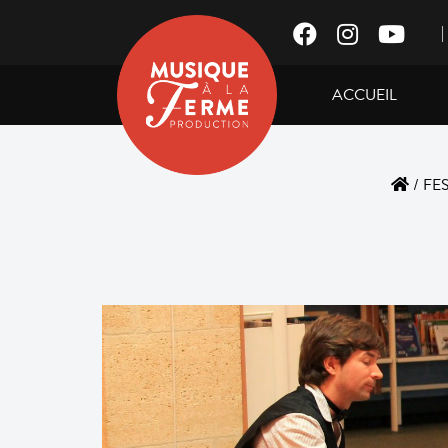
|
ACCUEIL
/
FE